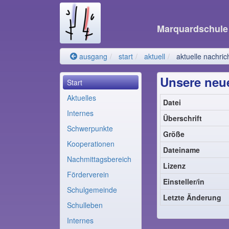
Marquardschul
ausgang
start
aktuell
aktuelle nachric
Unsere neue
Start
Aktuelles
Datei
Internes
Überschrift
Schwerpunkte
Größe
Kooperationen
Dateiname
Nachmittagsbereich
Lizenz
Förderverein
Einsteller/in
Schulgemeinde
Letzte Änderung
Schulleben
Internes