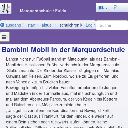
Marquardschule
/ Fulda
ausgang
start
aktuell
schulchronik
Login
Bambini Mobil in der Marquardschule
Längst nicht nur Fußball stand im Mittelpunkt, als das Bambini-
Mobil des Hessischen Fußballverbands in der Marquardschule
Station machte. Die Kinder der Klasse 1/2 gingen mit Matthias
Gawlina auf Reisen. Zum Nordpol, wo sie zu Eis gefroren, und
nach Venedig - zum Brücken bauen.
Bewegung in möglichst vielen Facetten probierten die Jungen
und Mädchen in der Turnhalle aus, mal mit Schwungtuch und
mal auf dem Abenteuer-Parcours, der von Kegeln bis Klettern
und Rutschen alles Mögliche zu bieten hatte.
„Uns geht‘s vor allem um Koordination und Beweglichkeit“,
sagte der Gast aus Frankfurt, für den Kinder, die weder auf
einem Bein stehen noch rückwärts laufen können, keine
Seltenheit sind. "Wir wollen zeigen, dass es auch Spiele gibt, die